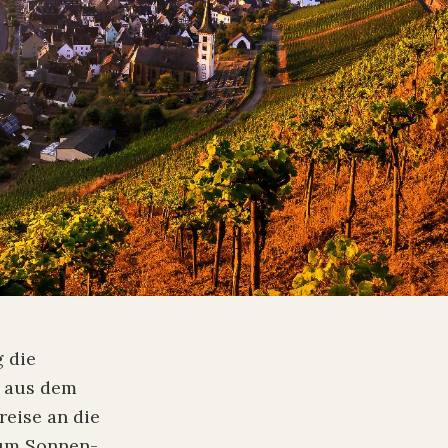
g die
e aus dem
reise an die
t um Sonnen-