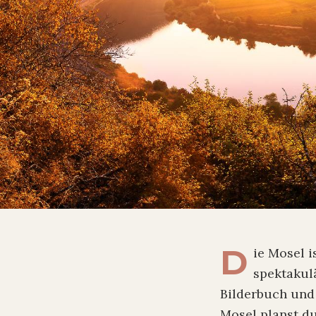
D
ie Mosel i
spektakulä
Bilderbuch und 
Mosel planst du