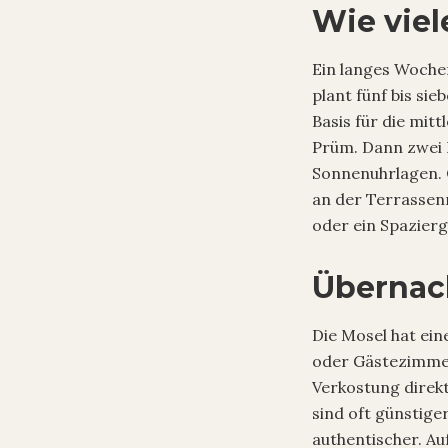
Wie viel
Ein langes Wochen
plant fünf bis si
Basis für die mit
Prüm. Dann zwei
Sonnenuhrlagen. 
an der Terrassen
oder ein Spazier
Übernac
Die Mosel hat ein
oder Gästezimmer
Verkostung direk
sind oft günstige
authentischer. A