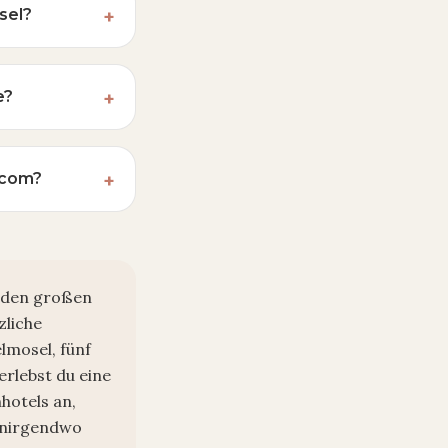
sel?
+
e?
+
.com?
+
u den großen
zliche
lmosel, fünf
rlebst du eine
hotels an,
u nirgendwo