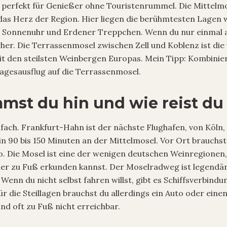
, perfekt für Genießer ohne Touristenrummel. Die Mittelm
t das Herz der Region. Hier liegen die berühmtesten Lagen 
 Sonnenuhr und Erdener Treppchen. Wenn du nur einmal a
her. Die Terrassenmosel zwischen Zell und Koblenz ist die
t den steilsten Weinbergen Europas. Mein Tipp: Kombinier
agesausflug auf die Terrassenmosel.
st du hin und wie reist du 
infach. Frankfurt-Hahn ist der nächste Flughafen, von Köln
 in 90 bis 150 Minuten an der Mittelmosel. Vor Ort brauchst
. Die Mosel ist eine der wenigen deutschen Weinregionen,
der zu Fuß erkunden kannst. Der Moselradweg ist legendär
 Wenn du nicht selbst fahren willst, gibt es Schiffsverbind
r die Steillagen brauchst du allerdings ein Auto oder einen 
d oft zu Fuß nicht erreichbar.