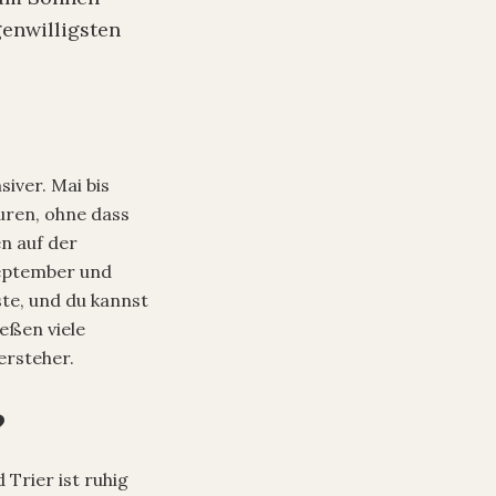
genwilligsten
siver. Mai bis
turen, ohne dass
en auf der
September und
te, und du kannst
eßen viele
ersteher.
?
 Trier ist ruhig