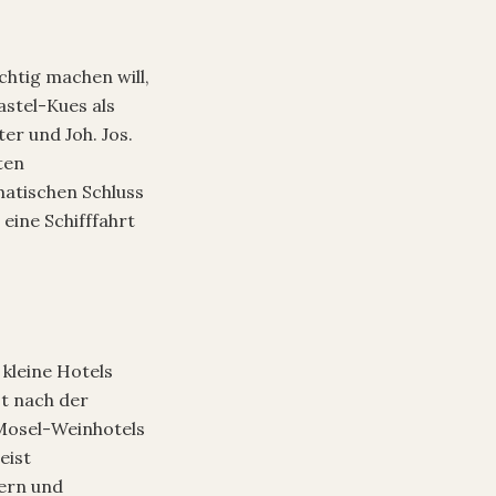
chtig machen will,
astel-Kues als
er und Joh. Jos.
ten
matischen Schluss
eine Schifffahrt
 kleine Hotels
t nach der
 Mosel-Weinhotels
eist
tern und