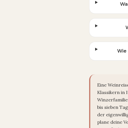
Wan
Wie 
Eine Weinreise
Klassikern in 
Winzerfamilien
bis sieben Ta
der eigenwill
plane deine V