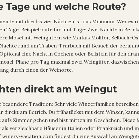
e Tage und welche Route?
ende mit drei bis vier Nächten ist das Minimum. Wer es ri
eben Tage. Beispielroute für fünf Tage: Zwei Nächte in Bernk
tlere Mosel mit Weingütern wie Markus Molitor, Selbach-Ost
 Nächte rund um Traben-Trarbach mit Besuch der berühm
Optional eine Nacht in Cochem oder Beilstein für den dra
mosel. Plane pro Tag maximal zwei Weingüter, dazwischen 
gang durch einen der Weinorte.
hten direkt am Weingut
e besondere Tradition: Sehr viele Winzerfamilien betreiben
 direkt am Betrieb. Du frühstückst mit dem Winzer, kanns
t aufs Zimmer gehen und bist mitten im Geschehen. Diese
r als vergleichbare Häuser in Italien oder Frankreich und m
uf winery-vacation.com findest du eine Auswahl an Weingü