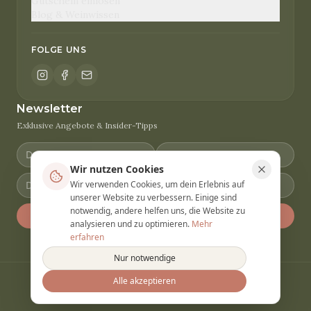
Gutschein einlösen
Blog & Weinwissen
FOLGE UNS
Newsletter
Exklusive Angebote & Insider-Tipps
Wir nutzen Cookies
Wir verwenden Cookies, um dein Erlebnis auf
unserer Website zu verbessern. Einige sind
notwendig, andere helfen uns, die Website zu
Anmelden
analysieren und zu optimieren.
Mehr
erfahren
Nur notwendige
Alle akzeptieren
© 2026 Winery Vacation. Alle Rechte vorbehalten.
Datenschutz
AGB
Impressum