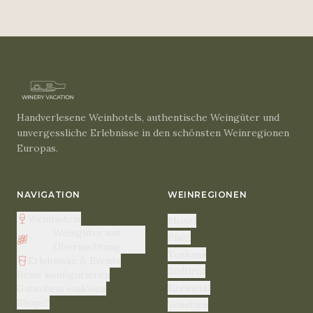
Handverlesene Weinhotels, authentische Weingüter und
unvergessliche Erlebnisse in den schönsten Weinregionen
Europas.
NAVIGATION
WEINREGIONEN
Weinhotels
Mosel
Weingüter mit
Pfalz
Übernachtung
Toskana
Erlebnisse & Events
Südtirol
Reise konfigurieren
Kremstal
Gutschein einlösen
Shop
Venetien