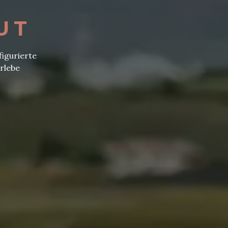
UT
figurierte
rlebe