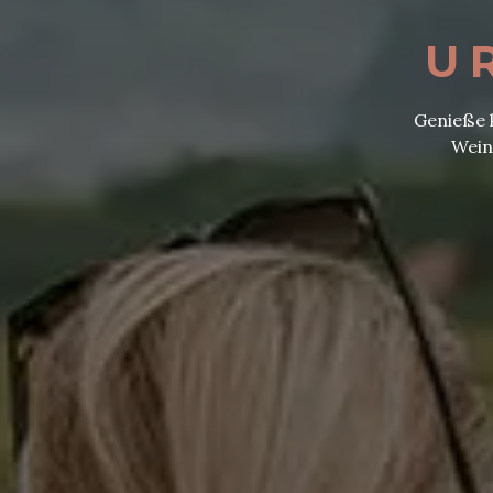
U
Genieße k
Wein
Weinurlaub 