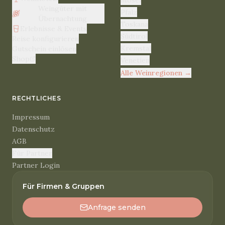
Mosel
Weingüter mit
Pfalz
Übernachtung
Toskana
Erlebnisse & Events
Südtirol
Reise konfigurieren
Kremstal
Gutschein einlösen
Shop
Venetien
Alle Weinregionen
→
RECHTLICHES
Impressum
Datenschutz
AGB
Für Partner
Partner Login
Für Firmen & Gruppen
Anfrage senden