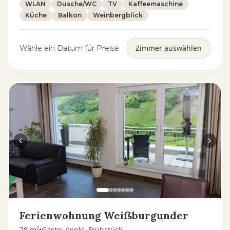
WLAN
Dusche/WC
TV
Kaffeemaschine
Küche
Balkon
Weinbergblick
Zimmer auswählen
Wähle ein Datum für Preise
Ferienwohnung Weißburgunder
78 m²
•
Gäste
:
4
•
inkl. Frühstück