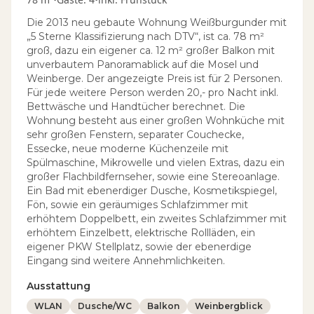
Die 2013 neu gebaute Wohnung Weißburgunder mit
„5 Sterne Klassifizierung nach DTV“, ist ca. 78 m²
groß, dazu ein eigener ca. 12 m² großer Balkon mit
unverbautem Panoramablick auf die Mosel und
Weinberge. Der angezeigte Preis ist für 2 Personen.
Für jede weitere Person werden 20,- pro Nacht inkl.
Bettwäsche und Handtücher berechnet. Die
Wohnung besteht aus einer großen Wohnküche mit
sehr großen Fenstern, separater Couchecke,
Essecke, neue moderne Küchenzeile mit
Spülmaschine, Mikrowelle und vielen Extras, dazu ein
großer Flachbildfernseher, sowie eine Stereoanlage.
Ein Bad mit ebenerdiger Dusche, Kosmetikspiegel,
Fön, sowie ein geräumiges Schlafzimmer mit
erhöhtem Doppelbett, ein zweites Schlafzimmer mit
erhöhtem Einzelbett, elektrische Rollläden, ein
eigener PKW Stellplatz, sowie der ebenerdige
Eingang sind weitere Annehmlichkeiten.
Ausstattung
WLAN
Dusche/WC
Balkon
Weinbergblick