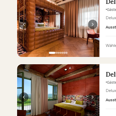
De
•
Gäst
Delux
Auss
Wähle
Del
•
Gäst
Delux
Auss