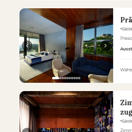
Prä
•
Gäst
Präsi
Auss
Wähle
Zi
zug
•
Gäst
Zimme