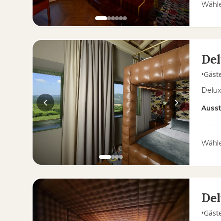
Wähle
Del
•
Gäst
Delux
Auss
Wähle
Del
•
Gäst