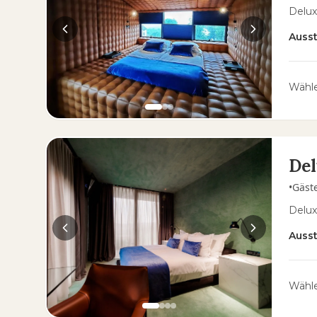
Delux
Auss
Wähle
De
•
Gäst
Delux
Auss
Wähle