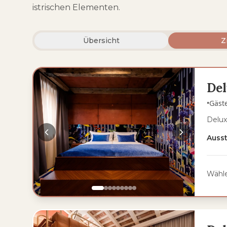
istrischen Elementen.
Übersicht
Z
De
•
Gäst
Delux
Auss
Wähle