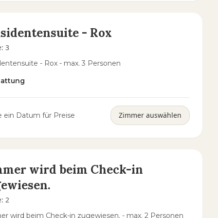
sidentensuite - Rox
e
:
3
dentensuite - Rox - max. 3 Personen
tattung
Zimmer auswählen
 ein Datum für Preise
mmer wird beim Check-in
ewiesen.
e
:
2
r wird beim Check-in zugewiesen. - max. 2 Personen