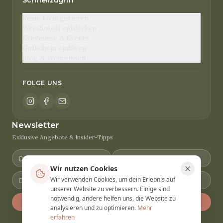
Schnellzugriff
Reise konfigurieren
Weinhotels entdecken
Erlebnisse & Events
Gutschein einlösen
Blog & Weinwissen
FOLGE UNS
Newsletter
Exklusive Angebote & Insider-Tipps
Wir nutzen Cookies
Wir verwenden Cookies, um dein Erlebnis auf
unserer Website zu verbessern. Einige sind
notwendig, andere helfen uns, die Website zu
Anmelden
analysieren und zu optimieren.
Mehr
erfahren