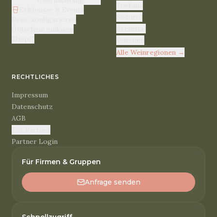
Übernachtung
Toskana
Erlebnisse & Events
Südtirol
Reise konfigurieren
Kremstal
Gutschein einlösen
Shop
Venetien
Alle Weinregionen
→
RECHTLICHES
Impressum
Datenschutz
AGB
Für Partner
Partner Login
Für Firmen & Gruppen
Anfrage senden