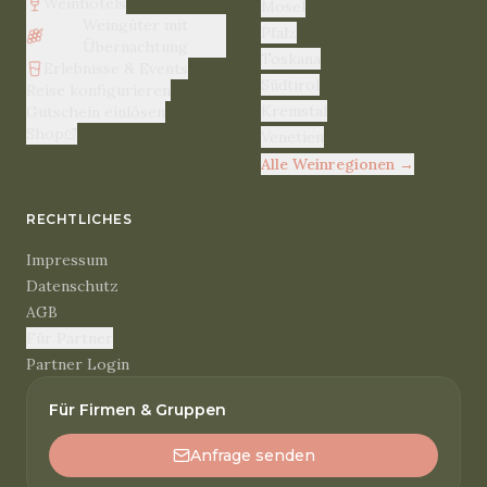
Weinhotels
Mosel
Weingüter mit
Pfalz
Übernachtung
Toskana
Erlebnisse & Events
Südtirol
Reise konfigurieren
Kremstal
Gutschein einlösen
Shop
Venetien
Alle Weinregionen
→
RECHTLICHES
Impressum
Datenschutz
AGB
Für Partner
Partner Login
Für Firmen & Gruppen
Anfrage senden