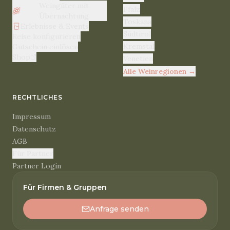
Weingüter mit
Pfalz
Übernachtung
Toskana
Erlebnisse & Events
Südtirol
Reise konfigurieren
Kremstal
Gutschein einlösen
Shop
Venetien
Alle Weinregionen
→
RECHTLICHES
Impressum
Datenschutz
AGB
Für Partner
Partner Login
Für Firmen & Gruppen
Anfrage senden