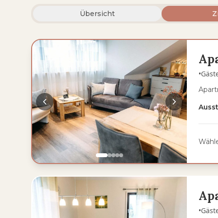
Übersicht
Z
Ap
•
Gäst
Apart
Auss
Wähle
Ap
•
Gäst