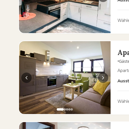
Auss
Wähle
Apa
•
Gäst
Apart
Auss
Wähle