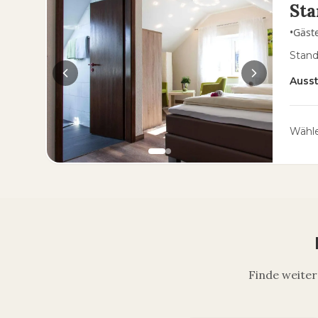
St
•
Gäst
Stand
Auss
Wähle
Finde weiter