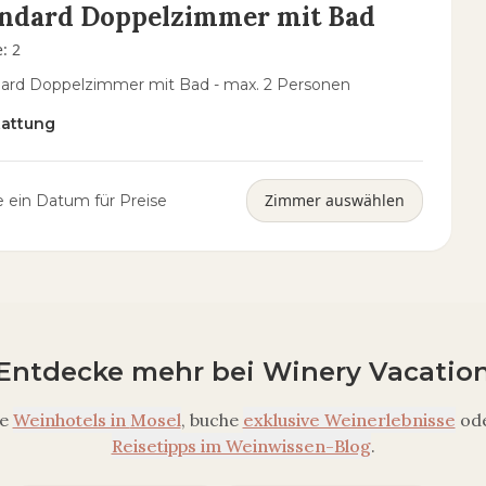
andard Doppelzimmer mit Bad
e
:
2
ard Doppelzimmer mit Bad - max. 2 Personen
tattung
Zimmer auswählen
 ein Datum für Preise
Entdecke mehr bei Winery Vacatio
e
Weinhotels in
Mosel
, buche
exklusive Weinerlebnisse
ode
Reisetipps im Weinwissen-Blog
.