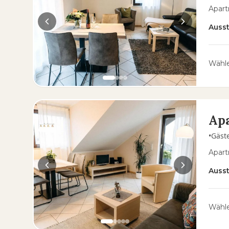
Apart
Auss
Wähle
Apa
•
Gäst
Apart
Auss
Wähle