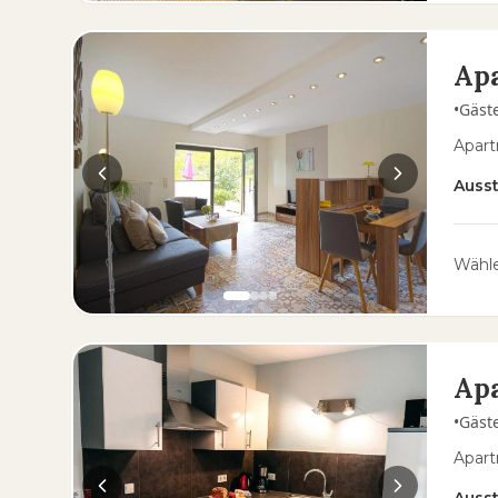
Apa
•
Gäst
Apart
Auss
Wähle
Ap
•
Gäst
Apart