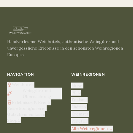
Handverlesene Weinhotels, authentische Weingüter und
unvergessliche Erlebnisse in den schönsten Weinregionen
Europas.
NAVIGATION
WEINREGIONEN
Weinhotels
Mosel
Weingüter mit
Pfalz
Übernachtung
Toskana
Erlebnisse & Events
Südtirol
Reise konfigurieren
Kremstal
Gutschein einlösen
Shop
Venetien
Alle Weinregionen
→