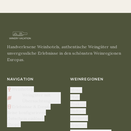
Handverlesene Weinhotels, authentische Weingüter und
unvergessliche Erlebnisse in den schönsten Weinregionen
Europas.
NAVIGATION
WEINREGIONEN
Weinhotels
Mosel
Weingüter mit
Pfalz
Übernachtung
Toskana
Erlebnisse & Events
Südtirol
Reise konfigurieren
Kremstal
Gutschein einlösen
Shop
Venetien