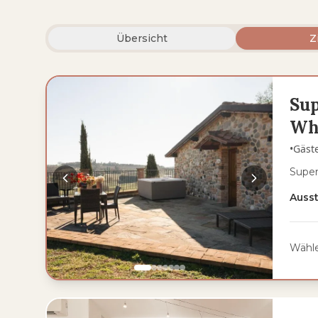
Übersicht
Z
Sup
Wh
•
Gäst
Super
Auss
Wähle