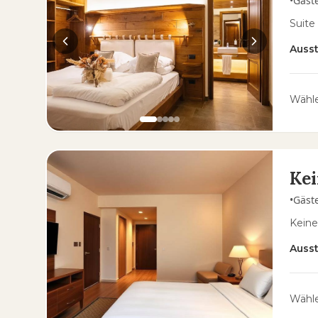
•
Gäst
Suite
Auss
Wähle
Kei
•
Gäst
Keine
Auss
Wähle