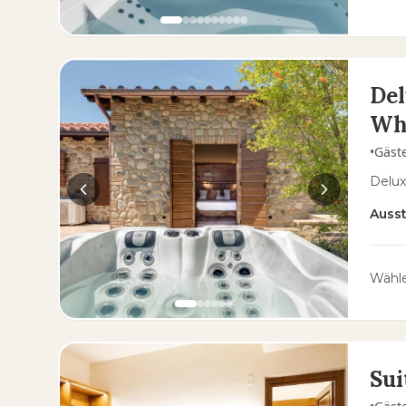
Del
Wh
•
Gäst
Delux
Auss
Wähle
Sui