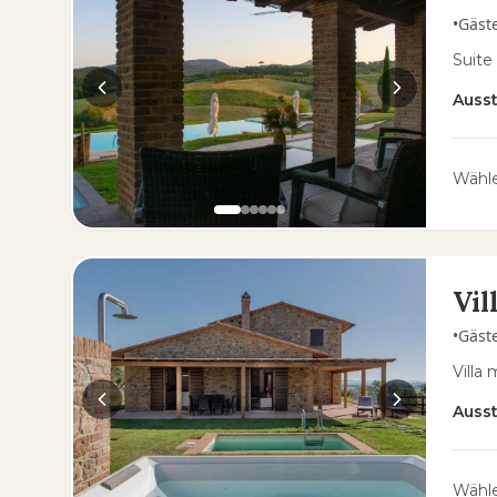
•
Gäst
Suite
Auss
Wähle
Vil
•
Gäst
Villa
Auss
Wähle