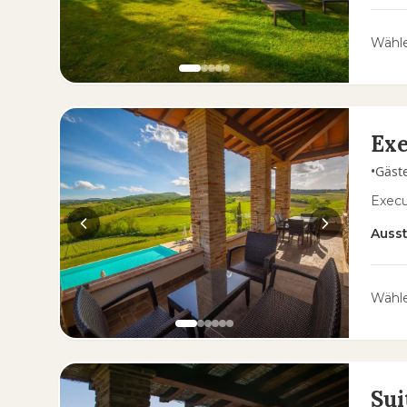
Wähle
Exe
•
Gäst
Execu
Auss
Wähle
Sui