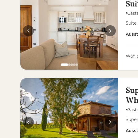
Sui
•
Gäst
Suite
Auss
Wähle
Sup
Wh
•
Gäst
Super
Auss