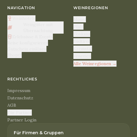
NAVIGATION
WEINREGIONEN
Weinhotels
Mosel
Weingüter mit
Pfalz
Übernachtung
Toskana
Erlebnisse & Events
Südtirol
Reise konfigurieren
Kremstal
Gutschein einlösen
Shop
Venetien
Alle Weinregionen
→
RECHTLICHES
Impressum
Datenschutz
AGB
Für Partner
Partner Login
Für Firmen & Gruppen