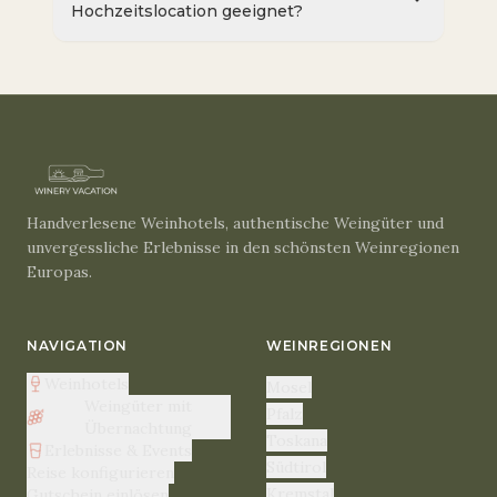
Hochzeitslocation geeignet?
Handverlesene Weinhotels, authentische Weingüter und
unvergessliche Erlebnisse in den schönsten Weinregionen
Europas.
NAVIGATION
WEINREGIONEN
Weinhotels
Mosel
Weingüter mit
Pfalz
Übernachtung
Toskana
Erlebnisse & Events
Südtirol
Reise konfigurieren
Kremstal
Gutschein einlösen