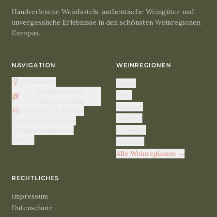
Handverlesene Weinhotels, authentische Weingüter und
unvergessliche Erlebnisse in den schönsten Weinregionen
Europas.
NAVIGATION
WEINREGIONEN
Weinhotels
Mosel
Weingüter mit
Pfalz
Übernachtung
Toskana
Erlebnisse & Events
Südtirol
Reise konfigurieren
Kremstal
Gutschein einlösen
Shop
Venetien
Alle Weinregionen
→
RECHTLICHES
Impressum
Datenschutz