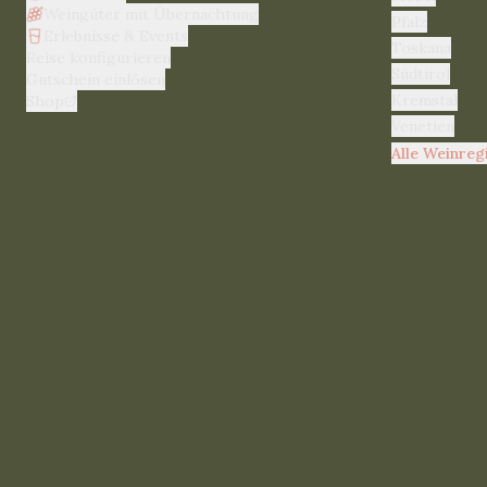
Weingüter mit Übernachtung
Pfalz
Erlebnisse & Events
Toskana
Reise konfigurieren
Südtirol
Gutschein einlösen
Kremstal
Shop
Venetien
Alle Weinreg