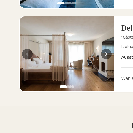
Del
•
Gäst
Delux
Auss
Wähle