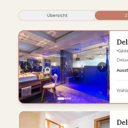
Übersicht
Z
Del
•
Gäst
Delux
Auss
Wähle
Del