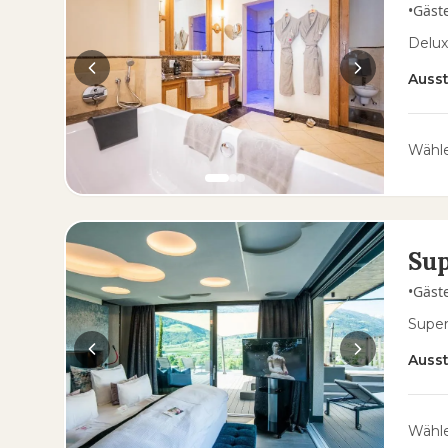
•
Gäst
Delux
Auss
Wähle
Sup
•
Gäst
Super
Auss
Wähle