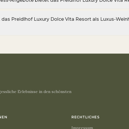
ess-Angebote bietet das Preidlhof Luxury Dolce Vita R
 das Preidlhof Luxury Dolce Vita Resort als Luxus-Wein
essliche Erlebnisse in den schönsten
NEN
RECHTLICHES
Impressum