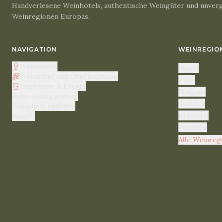
Handverlesene Weinhotels, authentische Weingüter und unverg
Weinregionen Europas.
NAVIGATION
WEINREGIO
Weinhotels
Mosel
Weingüter mit Übernachtung
Pfalz
Erlebnisse & Events
Toskana
Reise konfigurieren
Südtirol
Gutschein einlösen
Kremstal
Shop
Venetien
Alle Weinreg