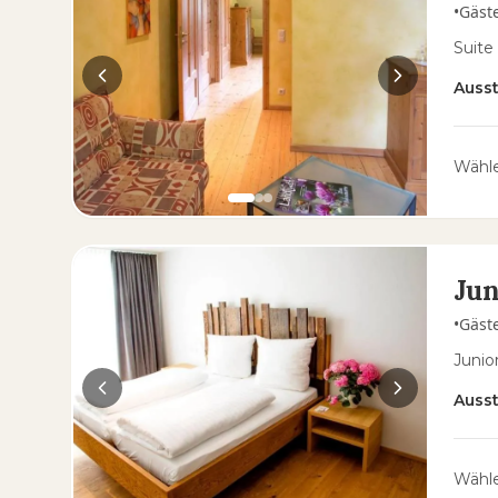
•
Gäst
Suite
Auss
Wähle
Jun
•
Gäst
Junio
Auss
Wähle