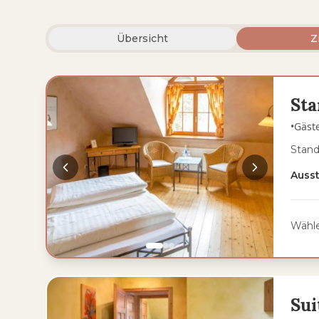
Übersicht
Z
St
•
Gäst
Stand
Auss
Wähle
Sui