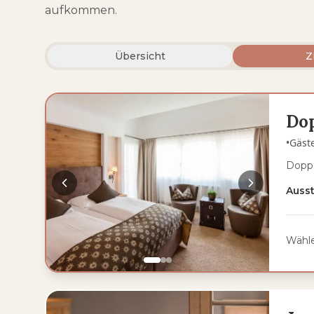
aufkommen.
Übersicht
Z
Do
•
Gäst
Doppe
Auss
Wähle