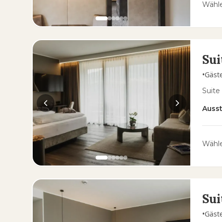
Wähle
Sui
•
Gäst
Suite
Auss
Wähle
Sui
•
Gäst