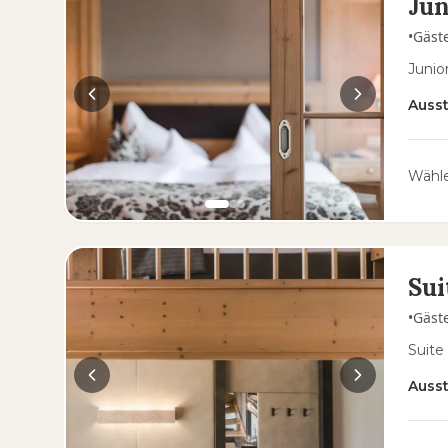
Jun
•
Gäst
Junio
Auss
Wähle
Sui
•
Gäst
Suite
Auss