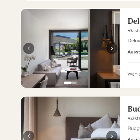
Del
•
Gäst
Delux
Auss
Wähle
Bu
•
Gäst
Budg
Auss