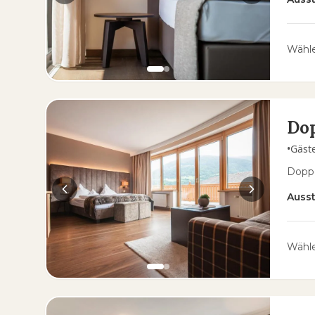
Wähle
Do
•
Gäst
Doppe
Auss
Wähle