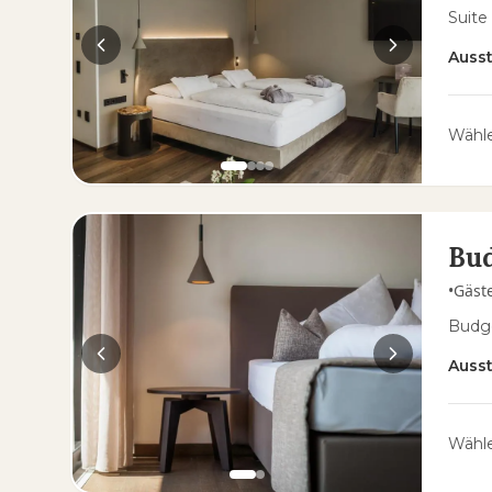
Suite
Auss
Wähle
Bu
•
Gäst
Budg
Auss
Wähle