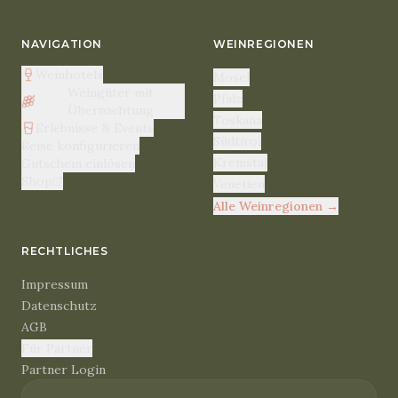
NAVIGATION
WEINREGIONEN
Weinhotels
Mosel
Weingüter mit
Pfalz
Übernachtung
Toskana
Erlebnisse & Events
Südtirol
Reise konfigurieren
Kremstal
Gutschein einlösen
Shop
Venetien
Alle Weinregionen
→
RECHTLICHES
Impressum
Datenschutz
AGB
Für Partner
Partner Login