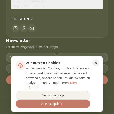
Gutschein einlösen
Blog & Weinwissen
FOLGE UNS
Newsletter
Exklusive Angebote & Insider-Tipps
Wir nutzen Cookies
Wir verwenden Cookies, um dein Erlebnis auf
unserer Website zu verbessern. Einige sind
notwendig, andere helfen uns, die Website zu
Anmelden
analysieren und zu optimieren.
Mehr
erfahren
Nur notwendige
Alle akzeptieren
© 2026 Winery Vacation. Alle Rechte vorbehalten.
Datenschutz
AGB
Impressum