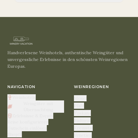
Handverlesene Weinhotels, authentische Weingüter und
unvergessliche Erlebnisse in den schönsten Weinregionen
Europas.
NAVIGATION
WEINREGIONEN
Weinhotels
Mosel
Weingüter mit
Pfalz
Übernachtung
Toskana
Erlebnisse & Events
Südtirol
Reise konfigurieren
Kremstal
Gutschein einlösen
Shop
Venetien