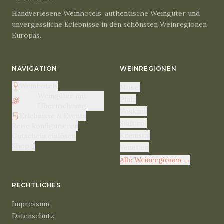
Handverlesene Weinhotels, authentische Weingüter und
unvergessliche Erlebnisse in den schönsten Weinregionen
Europas.
NAVIGATION
WEINREGIONEN
Weinhotels
Mosel
Weingüter mit
Pfalz
Übernachtung
Toskana
Erlebnisse & Events
Südtirol
Reise konfigurieren
Kremstal
Gutschein einlösen
Shop
Venetien
Alle Weinregionen
→
RECHTLICHES
Impressum
Datenschutz