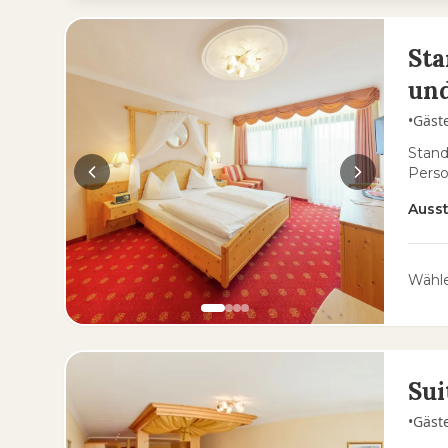
St
und
•
Gäst
Stand
Pers
Auss
Wähle
Sui
•
Gäst