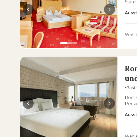
Suite
Auss
Wähle
Rom
und
•
Gäst
Roman
Pers
Auss
Wähle