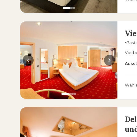
Vie
•
Gäst
Vierb
Auss
Wähle
Del
und