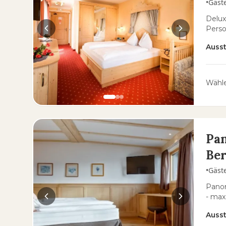
•
Gäst
Delux
Pers
Auss
Wähle
Pan
Ber
•
Gäst
Panor
- max
Auss