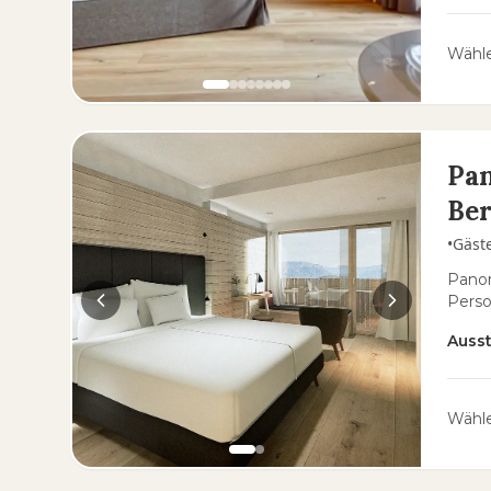
Wähle
Pa
Ber
•
Gäst
Panor
Pers
Auss
Wähle