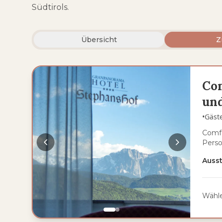
Südtirols.
Übersicht
Z
Co
und
•
Gäst
Comfo
Pers
Auss
Wähle