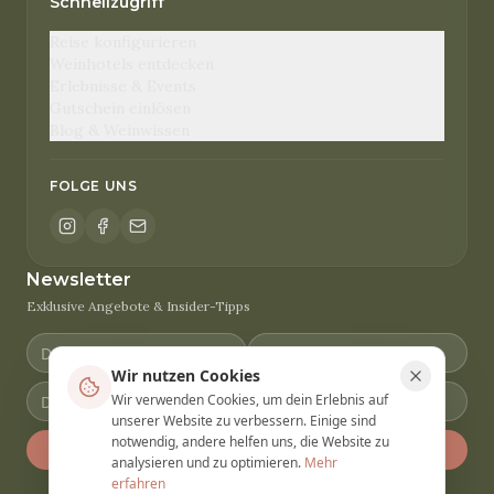
Schnellzugriff
Reise konfigurieren
Weinhotels entdecken
Erlebnisse & Events
Gutschein einlösen
Blog & Weinwissen
FOLGE UNS
Newsletter
Exklusive Angebote & Insider-Tipps
Wir nutzen Cookies
Wir verwenden Cookies, um dein Erlebnis auf
unserer Website zu verbessern. Einige sind
notwendig, andere helfen uns, die Website zu
Anmelden
analysieren und zu optimieren.
Mehr
erfahren