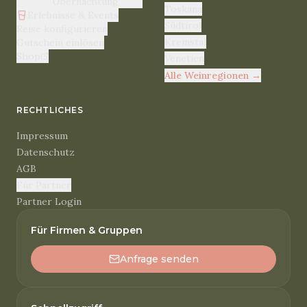
Übernachtung
Toskana
Erlebnisse & Events
Südtirol
Reise konfigurieren
Kremstal
Gutschein einlösen
Shop
Venetien
Alle Weinregionen
→
RECHTLICHES
Impressum
Datenschutz
AGB
Für Partner
Partner Login
Für Firmen & Gruppen
Anfrage senden