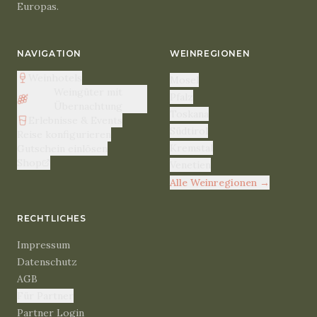
Europas.
NAVIGATION
WEINREGIONEN
Weinhotels
Mosel
Weingüter mit
Pfalz
Übernachtung
Toskana
Erlebnisse & Events
Südtirol
Reise konfigurieren
Kremstal
Gutschein einlösen
Shop
Venetien
Alle Weinregionen
→
RECHTLICHES
Impressum
Datenschutz
AGB
Für Partner
Partner Login