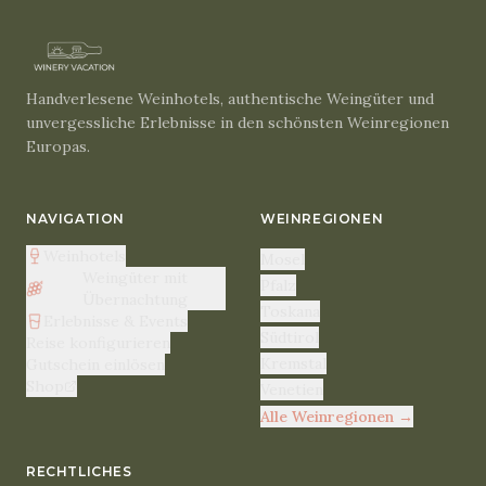
Handverlesene Weinhotels, authentische Weingüter und
unvergessliche Erlebnisse in den schönsten Weinregionen
Europas.
NAVIGATION
WEINREGIONEN
Weinhotels
Mosel
Weingüter mit
Pfalz
Übernachtung
Toskana
Erlebnisse & Events
Südtirol
Reise konfigurieren
Kremstal
Gutschein einlösen
Shop
Venetien
Alle Weinregionen
→
RECHTLICHES