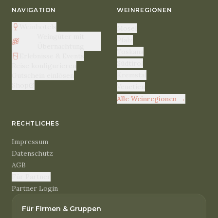
NAVIGATION
WEINREGIONEN
Weinhotels
Mosel
Weingüter mit
Pfalz
Übernachtung
Toskana
Erlebnisse & Events
Südtirol
Reise konfigurieren
Kremstal
Gutschein einlösen
Shop
Venetien
Alle Weinregionen
→
RECHTLICHES
Impressum
Datenschutz
AGB
Für Partner
Partner Login
Für Firmen & Gruppen