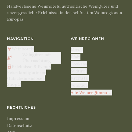
Handverlesene Weinhotels, authentische Weingüter und
unvergessliche Erlebnisse in den schönsten Weinregionen
Europas.
NAVIGATION
WEINREGIONEN
Weinhotels
Mosel
Weingüter mit
Pfalz
Übernachtung
Toskana
Erlebnisse & Events
Südtirol
Reise konfigurieren
Kremstal
Gutschein einlösen
Shop
Venetien
Alle Weinregionen
→
RECHTLICHES
Impressum
Datenschutz