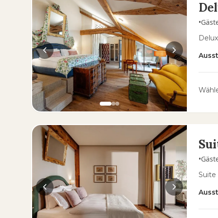
Del
•
Gäst
Delux
Auss
Wähle
Sui
•
Gäst
Suite
Auss