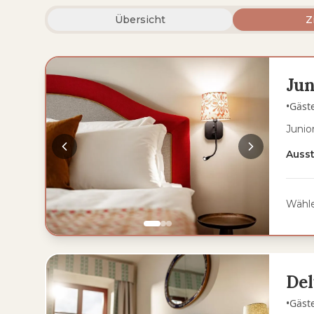
Übersicht
Z
Jun
•
Gäst
Junio
Auss
Wähle
Del
•
Gäst