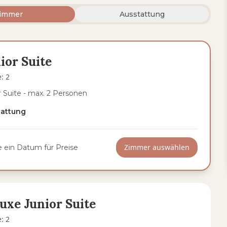
immer
Ausstattung
ior Suite
e
:
2
r Suite - max. 2 Personen
tattung
Zimmer auswählen
 ein Datum für Preise
uxe Junior Suite
e
:
2