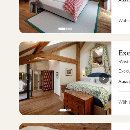
Auss
Wähle
Exe
•
Gäst
Execu
Auss
Wähle