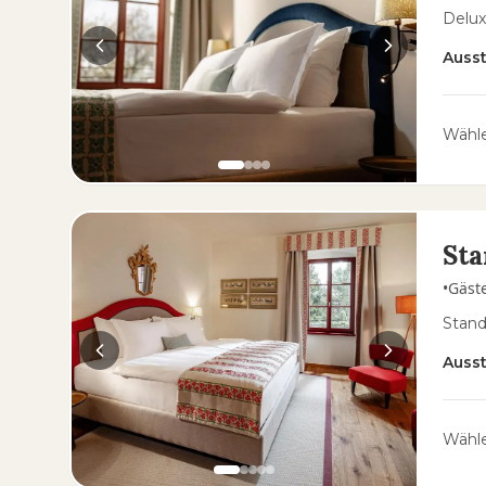
Delux
Auss
Wähle
Sta
•
Gäst
Stand
Auss
Wähle