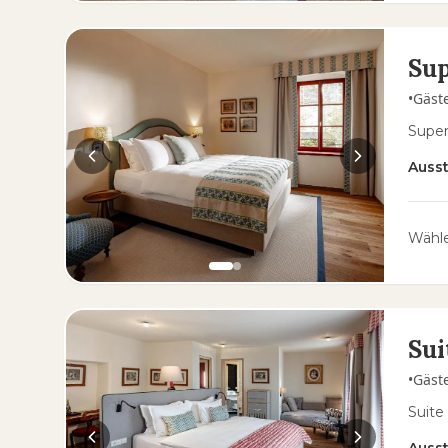
Sup
•
Gäst
Super
Auss
Wähle
Sui
•
Gäst
Suite