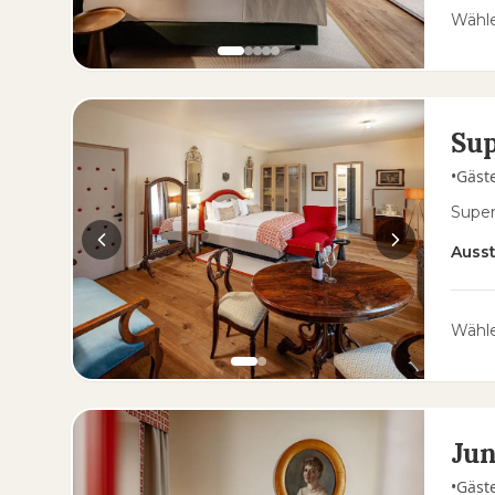
Wähle
Sup
•
Gäst
Super
Auss
Wähle
Jun
•
Gäst