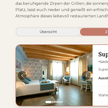
das beruhigende Zirpen der Grillen, die sonne
Platz, lasst euch nieder und genießt ein erfris
Atmosphäre dieses liebevoll restaurierten Land
Übersicht
Z
Su
•
Gäst
Super
Auss
Wähle