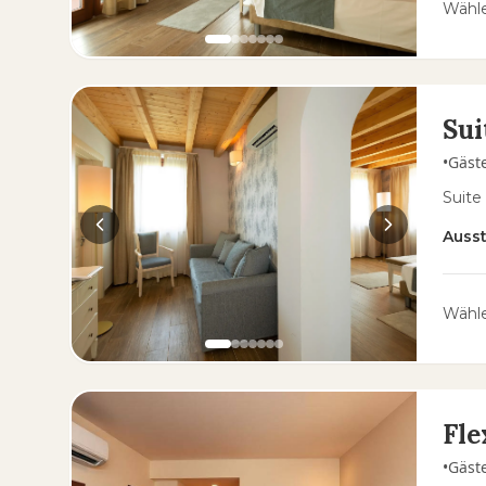
Wähle
Sui
•
Gäst
Suite
Auss
Wähle
Fle
•
Gäst