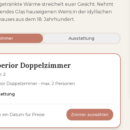
ngetränkte Wärme streichelt euer Gesicht. Nehmt
chendes Glas hauseigenen Weins in der idyllischen
hauses aus dem 18. Jahrhundert.
immer
Ausstattung
perior Doppelzimmer
e
:
2
ior Doppelzimmer - max. 2 Personen
tattung
Zimmer auswählen
 ein Datum für Preise