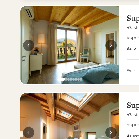
Sup
•
Gäst
Super
Auss
Wähle
Sup
•
Gäst
Super
Auss