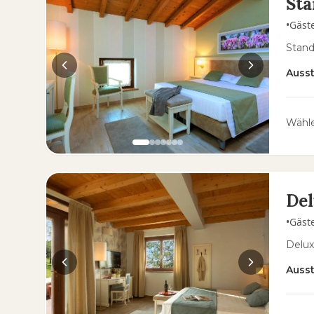
St
•
Gäst
Stand
Auss
Wähle
De
•
Gäst
Delux
Auss