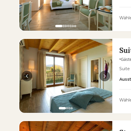
Wähle
Sui
•
Gäst
Suite
Auss
Wähle