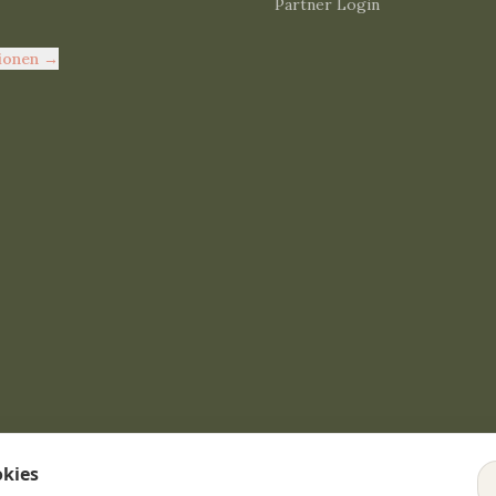
Partner Login
ionen
→
okies