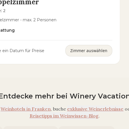
ppelzimmer
e
:
2
lzimmer - max. 2 Personen
tattung
Zimmer auswählen
 ein Datum für Preise
Entdecke mehr bei Winery Vacatio
Weinhotels in
Franken
, buche
exklusive Weinerlebnisse
o
Reisetipps im Weinwissen-Blog
.