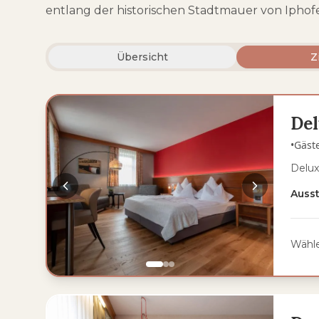
entlang der historischen Stadtmauer von Iphof
Übersicht
Z
De
•
Gäst
Delux
Auss
Wähle