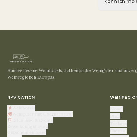
Kann ich me
Handverlesene Weinhotels, authentische Weingüter und unverg
Weinregionen Europas.
NAVIGATION
WEINREGIO
Weinhotels
Mosel
Weingüter mit Übernachtung
Pfalz
Erlebnisse & Events
Toskana
Reise konfigurieren
Südtirol
Gutschein einlösen