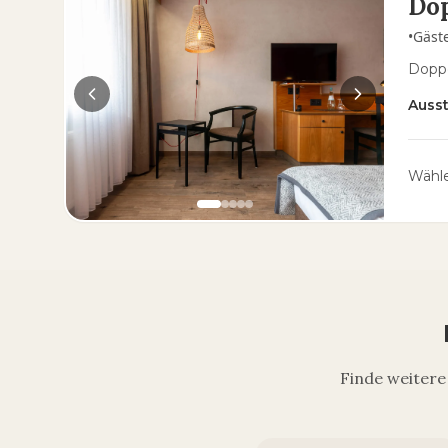
Do
•
Gäst
Doppe
Auss
Wähle
Finde weitere