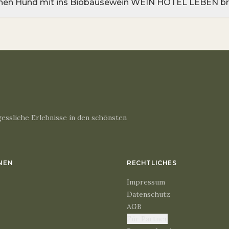
inen Hund mit ins Biobausewein WEIN HOTEL LEBEN br
essliche Erlebnisse in den schönsten
NEN
RECHTLICHES
Impressum
Datenschutz
AGB
Für Partner