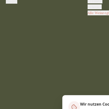
Kremstal
Shop
Venetien
Alle Weinreg
Wir nutzen Co