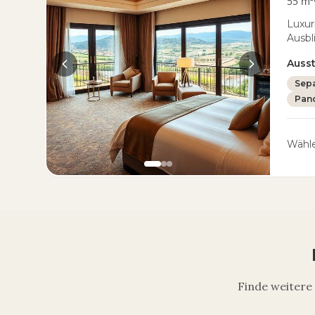
55 m²
Luxur
Ausbl
Auss
Sepa
Pan
Wähle
Finde weitere