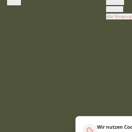
Kremstal
Shop
Venetien
Alle Weinreg
Wir nutzen Co