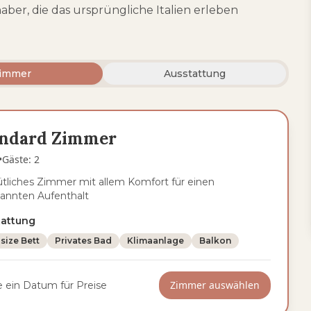
aber, die das ursprüngliche Italien erleben
immer
Ausstattung
andard Zimmer
•
Gäste
:
2
liches Zimmer mit allem Komfort für einen
annten Aufenthalt
tattung
size Bett
Privates Bad
Klimaanlage
Balkon
Zimmer auswählen
 ein Datum für Preise