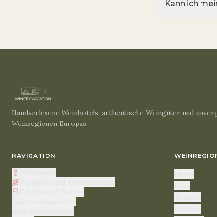
Kann ich mei
Handverlesene Weinhotels, authentische Weingüter und unverg
Weinregionen Europas.
NAVIGATION
WEINREGIO
Weinhotels
Mosel
Weingüter mit Übernachtung
Pfalz
Erlebnisse & Events
Toskana
Reise konfigurieren
Südtirol
Gutschein einlösen