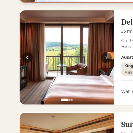
De
35 m²
Groß
Blick
Auss
King
Mini
Wähle
Sui