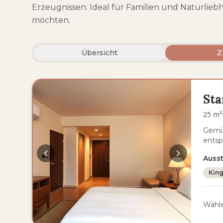
Erzeugnissen. Ideal für Familien und Naturliebh
möchten.
Übersicht
Z
St
25 m²
Gemüt
entsp
Auss
King
Wähle