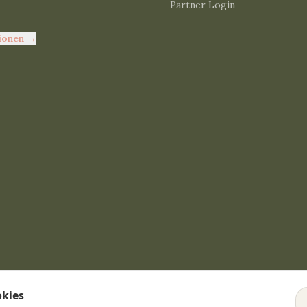
Partner Login
ionen
→
okies