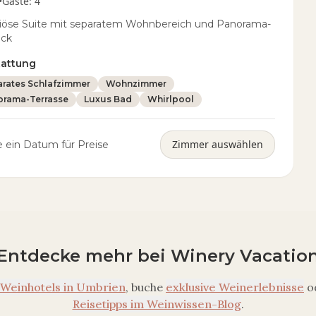
•
Gäste
:
4
iöse Suite mit separatem Wohnbereich und Panorama-
ick
tattung
rates Schlafzimmer
Wohnzimmer
orama-Terrasse
Luxus Bad
Whirlpool
Zimmer auswählen
 ein Datum für Preise
Entdecke mehr bei Winery Vacatio
Weinhotels in
Umbrien
, buche
exklusive Weinerlebnisse
o
Reisetipps im Weinwissen-Blog
.