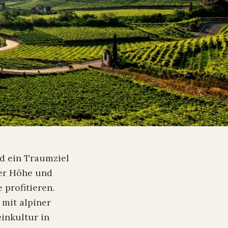
nd ein Traumziel
ter Höhe und
 profitieren.
 mit alpiner
inkultur in