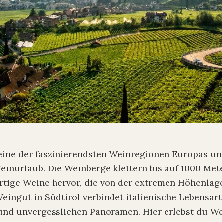
t eine der faszinierendsten Weinregionen Europas u
Weinurlaub. Die Weinberge klettern bis auf 1000 Me
rtige Weine hervor, die von der extremen Höhenlage
eingut in Südtirol verbindet italienische Lebensart
und unvergesslichen Panoramen. Hier erlebst du We