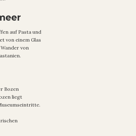
lmeer
ffen auf Pasta und
tet von einem Glas
: Wander von
astanien.
er Bozen
ozen liegt
Museumseintritte.
rischen