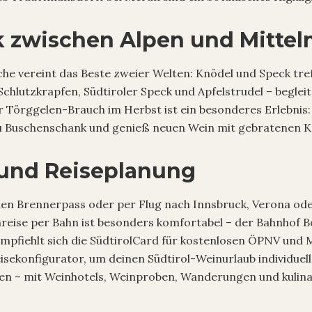
k zwischen Alpen und Mitte
che vereint das Beste zweier Welten: Knödel und Speck tre
 Schlutzkrapfen, Südtiroler Speck und Apfelstrudel – beglei
r Törggelen-Brauch im Herbst ist ein besonderes Erlebnis
 Buschenschank und genieß neuen Wein mit gebratenen K
 und Reiseplanung
 den Brennerpass oder per Flug nach Innsbruck, Verona od
nreise per Bahn ist besonders komfortabel – der Bahnhof B
empfiehlt sich die SüdtirolCard für kostenlosen ÖPNV und 
sekonfigurator, um deinen Südtirol-Weinurlaub individuell
n – mit Weinhotels, Weinproben, Wanderungen und kulina