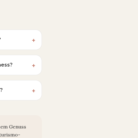
?
+
ness?
+
n?
+
ranem Genuss
iturismo-