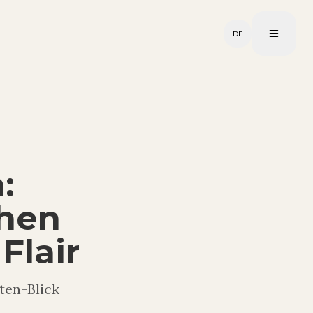
DE
:
chen
Flair
ten-Blick