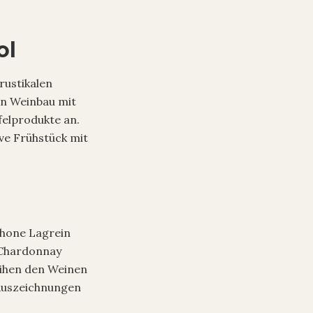
ol
rustikalen
en Weinbau mit
felprodukte an.
ive Frühstück mit
.
thone Lagrein
 Chardonnay
eihen den Weinen
 Auszeichnungen