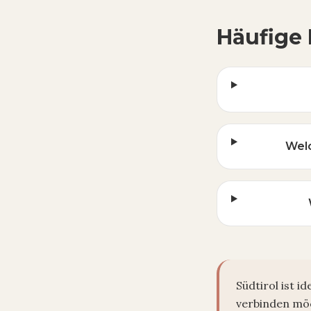
Häufige
Welc
Südtirol ist 
verbinden möc