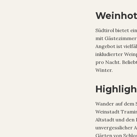
Weinhote
Südtirol bietet e
mit Gästezimmern
Angebot ist vielf
inkludierter Wein
pro Nacht. Belie
Winter.
Highligh
Wander auf dem S
Weinstadt Tramin
Altstadt und den
unvergesslicher A
Gärten von Schlos