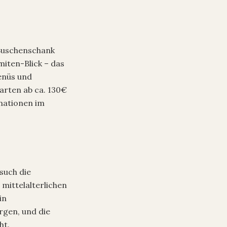
 Buschenschank
iten-Blick – das
Menüs und
tarten ab ca. 130€
nationen im
such die
mittelalterlichen
in
rgen, und die
ht.