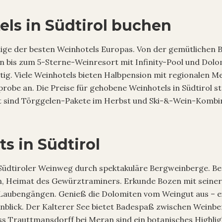
ls in Südtirol buchen
inige der besten Weinhotels Europas. Von der gemütlichen
 bis zum 5-Sterne-Weinresort mit Infinity-Pool und Dolom
ältig. Viele Weinhotels bieten Halbpension mit regionalen 
probe an. Die Preise für gehobene Weinhotels in Südtirol s
bt sind Törggelen-Pakete im Herbst und Ski-&-Wein-Kombi
ts in Südtirol
üdtiroler Weinweg durch spektakuläre Bergweinberge. Be
, Heimat des Gewürztraminers. Erkunde Bozen mit seiner 
 Laubengängen. Genieß die Dolomiten vom Weingut aus – e
nblick. Der Kalterer See bietet Badespaß zwischen Weinbe
s Trauttmansdorff bei Meran sind ein botanisches Highlig