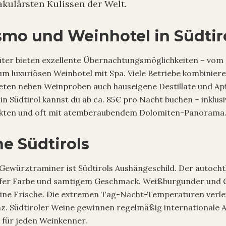
akulärsten Kulissen der Welt.
smo und Weinhotel in Südtir
üter bieten exzellente Übernachtungsmöglichkeiten – vom 
um luxuriösen Weinhotel mit Spa. Viele Betriebe kombinier
eten neben Weinproben auch hauseigene Destillate und Ap
in Südtirol kannst du ab ca. 85€ pro Nacht buchen – inklus
ukten und oft mit atemberaubendem Dolomiten-Panorama
e Südtirols
Gewürztraminer ist Südtirols Aushängeschild. Der autoch
iefer Farbe und samtigem Geschmack. Weißburgunder und
lpine Frische. Die extremen Tag-Nacht-Temperaturen verl
z. Südtiroler Weine gewinnen regelmäßig internationale
 für jeden Weinkenner.