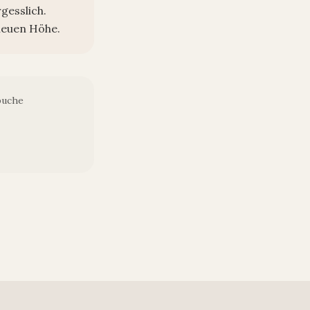
gesslich.
neuen Höhe.
buche