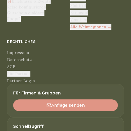
Erlebnisse & Events
Südtirol
Reise konfigurieren
Kremstal
Gutschein einlösen
Shop
Venetien
Alle Weinregionen
→
RECHTLICHES
Impressum
Datenschutz
AGB
Für Partner
Partner Login
Für Firmen & Gruppen
Anfrage senden
Schnellzugriff